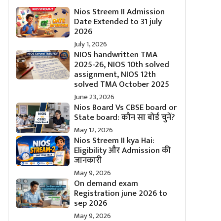
Nios Streem II Admission
Date Extended to 31 july
2026
July 1, 2026
NIOS handwritten TMA
2025-26, NIOS 10th solved
assignment, NIOS 12th
solved TMA October 2025
June 23, 2026
Nios Board Vs CBSE board or
State board: कौन सा बोर्ड चुनें?
May 12, 2026
Nios Streem II kya Hai:
Eligibility और Admission की
जानकारी
May 9, 2026
On demand exam
Registration june 2026 to
sep 2026
May 9, 2026