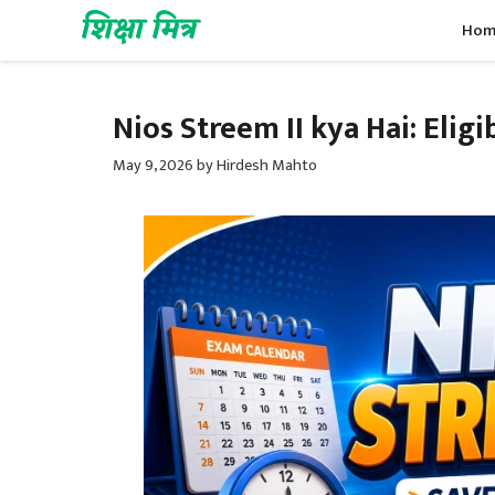
Skip
शिक्षा मित्र
Hom
to
content
Nios Streem II kya Hai: Elig
May 9, 2026
by
Hirdesh Mahto