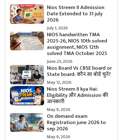
Nios Streem II Admission
Date Extended to 31 july
2026
July 1, 2026
NIOS handwritten TMA
2025-26, NIOS 10th solved
assignment, NIOS 12th
solved TMA October 2025
June 23, 2026
Nios Board Vs CBSE board or
State board: कौन सा बोर्ड चुनें?
May 12, 2026
Nios Streem II kya Hai:
Eligibility और Admission की
जानकारी
May 9, 2026
On demand exam
Registration june 2026 to
sep 2026
May 9, 2026