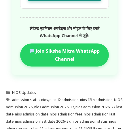
लेटेस्ट एडमिशन अपडेट्स और नोट्स के लिए हमारे
WhatsApp Channel से जुड़ें:
Join Siksha Mitra WhatsApp
Channel
Categories
NIOS Updates
Tags
admission status nios
,
nios 12 admission
,
nios 12th admission
,
NIOS
Admission 2026
,
nios admission 2026-27
,
nios admission 2026-27 last
date
,
nios admission date
,
nios admission fees
,
nios admission last
date
,
nios admission last date 2026-27
,
nios admission status
,
nios
admisson
,
nios class 12 admission nios class 12
,
NIOS Exam
,
nios status